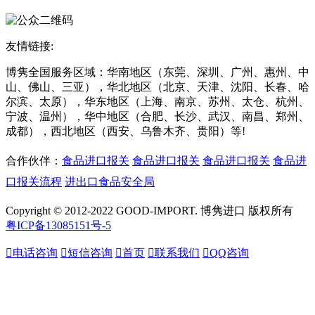
友情链接:
博隽全国服务区域：华南地区（东莞、深圳、广州、惠州、中
山、佛山、三亚），华北地区（北京、天津、沈阳、长春、哈
尔滨、太原），华东地区（上海、南京、苏州、太仓、杭州、
宁波、温州），华中地区（合肥、长沙、武汉、南昌、郑州、
成都），西北地区（西安、乌鲁木齐、贵阳）等!
合作伙伴：
食品进口报关
食品进口报关
食品进口报关
食品进
口报关流程
进出口食品安全局
Copyright © 2012-2022 GOOD-IMPORT. 博隽进口 版权所有
粤ICP备13085151号-5

电话咨询

短信咨询

首页

联系我们

QQ咨询