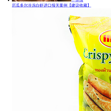
详情

厄瓜多尔冷冻白虾进口报关案例【建议收藏】